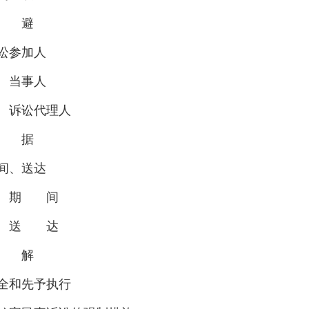
回 避
讼参加人
当事人
诉讼代理人
证 据
间、送达
 期 间
 送 达
调 解
全和先予执行